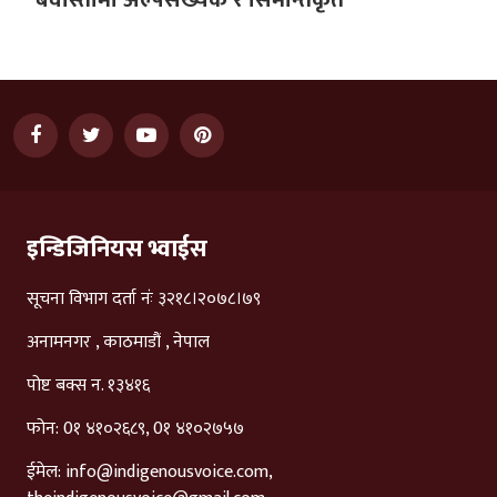
इन्डिजिनियस भ्वाईस
सूचना विभाग दर्ता नंः ३२१८।२०७८।७९
अनामनगर , काठमाडौं , नेपाल
पोष्ट बक्स न. १३४१६
फोन: 0१ ४१०२६८९, 0१ ४१०२७५७
ईमेल:
info@indigenousvoice.com
,