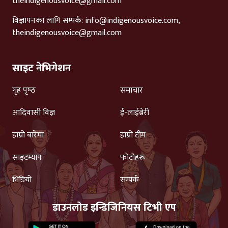
theindigenousvoice@gmail.com
विज्ञापनका लागि सम्पर्क:
info@indigenousvoice.com
,
theindigenousvoice@gmail.com
साइट नेभिगेशन
गृह पृष्‍ठ
समाचार
आदिवासी विज्ञ
ई-लाईब्रेरी
हाम्रो बारेमा
हाम्रो टीम
साइटम्याप
फोटोहरू
भिडियो
सम्पर्क
डाउनलोड इन्डिजिनियस टिभी एप