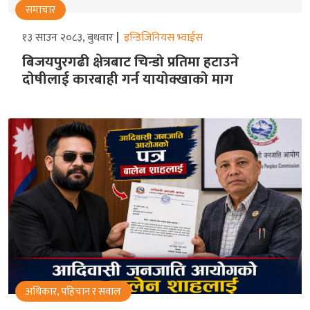
समाचार
१३ साउन २०८३, बुधवार
इन्डिजिनियस भ्वाईस
बिजयपुरगढी क्षेत्रबाट चिन्डो प्रतिमा हटाउने
दोषीलाई कारबाही गर्न यायोक्खाको माग
अधिकार, पहिचान र सवाल