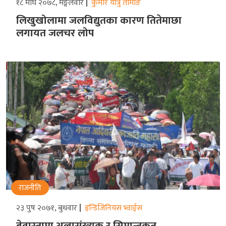
१८ माघ २०७८, मङ्गलवार
कुमार यात्रु तामाङ
लिखुखोलामा जलविद्युतका कारण तितेमाछा
लगायत जलचर लोप
राजनीति
२३ पुष २०७१, बुधवार
इन्डिजिनियस भ्वाईस
बेवास्तामा अल्पसंख्यक र सिमान्तकृत