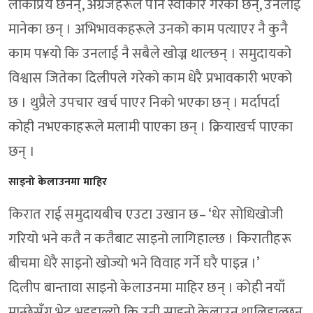
लोकप्रिय छैनन्, अग्रजहरूले पनि स्वीकार गरेका छन्, उनलाई
मानेका छन् । अभिभावकहरूले उनको काम पत्याएर नै कुनै
काम प¥यो कि उनलाई नै सबैले खोज्न थाल्छन् । समुदायको
विश्वास जितेका दिलीपले गरेको काम धेरै प्रभावकारी भएको
छ । थुप्रैले उपचार खर्च पाएर निको भएका छन् । मर्दापर्दा
कोही नभएकाहरूले मलामी पाएका छन् । क्रियाखर्च पाएका
छन् ।
साइनो केलाउनमा माहिर
किरात राई समुदायबीच एउटा उखान छ– ‘धेर सोधिखोजी
गरियो भने कतै न कतैबाट साइनो लागिहाल्छ । किरातीहरू
बीचमा धेरै साइनो खोज्यो भने विवाह गर्ने घरै पाइन्न ।’
दिलीप बान्तावा साइनो केलाउनमा माहिर छन् । कोही नयाँ
मान्छेसँग भेट भइहाल्यो कि उनी साइनो केलाउन थालिहाल्छन्