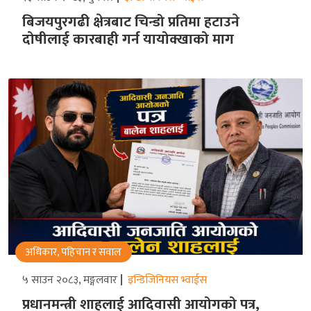
बिजयपुरगढी क्षेत्रबाट चिन्डो प्रतिमा हटाउने
दोषीलाई कारबाही गर्न यायोक्खाको माग
अधिकार, पहिचान र सवाल
५ साउन २०८३, मङ्गलवार
इन्डिजिनियस भ्वाईस
प्रधानमन्त्री शाहलाई आदिवासी आयोगको पत्र,