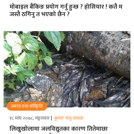
मोबाइल बैंकिङ प्रयोग गर्नु हुन्छ ? होसियार ! कतै म
जस्तै ठगिनु त भएको छैन ?
समाज तथा संस्किृति
१८ माघ २०७८, मङ्गलवार
कुमार यात्रु तामाङ
लिखुखोलामा जलविद्युतका कारण तितेमाछा