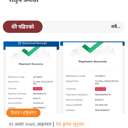
राष्ट्रिय जनावर
सबै...
धेरै पढिएको
विचार र दृष्ट्रिकोण
१२ असार २०७९, आइतवार
देव कुमार सुनुवार