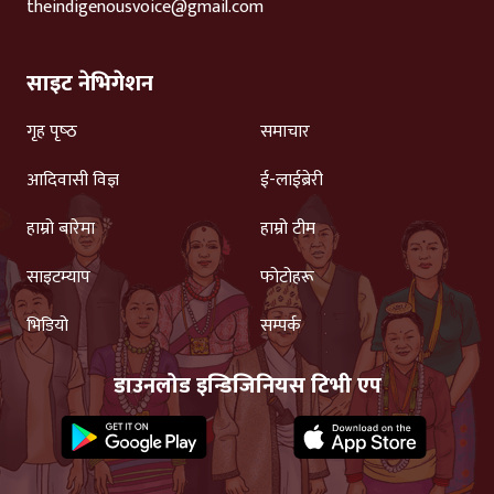
theindigenousvoice@gmail.com
साइट नेभिगेशन
गृह पृष्‍ठ
समाचार
आदिवासी विज्ञ
ई-लाईब्रेरी
हाम्रो बारेमा
हाम्रो टीम
साइटम्याप
फोटोहरू
भिडियो
सम्पर्क
डाउनलोड इन्डिजिनियस टिभी एप