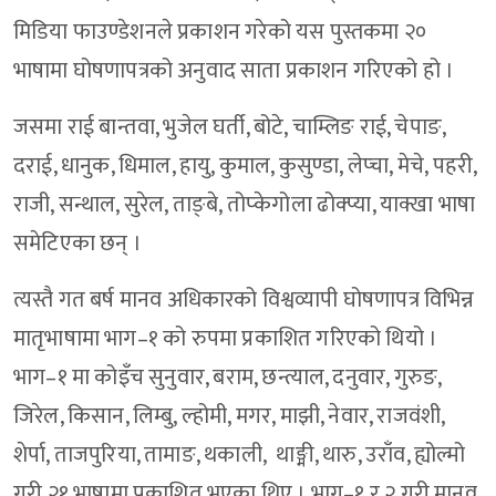
मिडिया फाउण्डेशनले प्रकाशन गरेको यस पुस्तकमा २०
भाषामा घोषणापत्रको अनुवाद साता प्रकाशन गरिएको हो ।
जसमा राई बान्तवा, भुजेल घर्ती, बोटे, चाम्लिङ राई, चेपाङ,
दराई, धानुक, धिमाल, हायु, कुमाल, कुसुण्डा, लेप्चा, मेचे, पहरी,
राजी, सन्थाल, सुरेल, ताङ्बे, तोप्केगोला ढोक्प्या, याक्खा भाषा
समेटिएका छन् ।
त्यस्तै गत बर्ष मानव अधिकारको विश्वव्यापी घोषणापत्र विभिन्न
मातृभाषामा भाग–१ को रुपमा प्रकाशित गरिएको थियो ।
भाग–१ मा कोइँच सुनुवार, बराम, छन्त्याल, दनुवार, गुरुङ,
जिरेल, किसान, लिम्बु, ल्होमी, मगर, माझी, नेवार, राजवंशी,
शेर्पा, ताजपुरिया, तामाङ, थकाली, थाङ्मी, थारु, उराँव, ह्योल्मो
गरी २१ भाषामा प्रकाशित भएका थिए । भाग–१ र २ गरी मानव