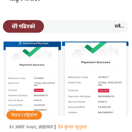
सबै...
धेरै पढिएको
विचार र दृष्ट्रिकोण
१२ असार २०७९, आइतवार
देव कुमार सुनुवार