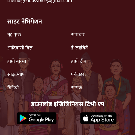
theindigenousvoice@gmail.com
साइट नेभिगेशन
गृह पृष्‍ठ
समाचार
आदिवासी विज्ञ
ई-लाईब्रेरी
हाम्रो बारेमा
हाम्रो टीम
साइटम्याप
फोटोहरू
भिडियो
सम्पर्क
डाउनलोड इन्डिजिनियस टिभी एप