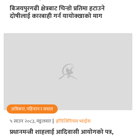
बिजयपुरगढी क्षेत्रबाट चिन्डो प्रतिमा हटाउने
दोषीलाई कारबाही गर्न यायोक्खाको माग
अधिकार, पहिचान र सवाल
५ साउन २०८३, मङ्गलवार
इन्डिजिनियस भ्वाईस
प्रधानमन्त्री शाहलाई आदिवासी आयोगको पत्र,