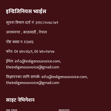
इन्डिजिनियस भ्वाईस
सूचना विभाग दर्ता नंः ३२१८।२०७८।७९
अनामनगर , काठमाडौं , नेपाल
पोष्ट बक्स न. १३४१६
फोन: 0१ ४१०२६८९, 0१ ४१०२७५७
ईमेल:
info@indigenousvoice.com
,
theindigenousvoice@gmail.com
विज्ञापनका लागि सम्पर्क:
info@indigenousvoice.com
,
theindigenousvoice@gmail.com
साइट नेभिगेशन
गृह पृष्‍ठ
समाचार