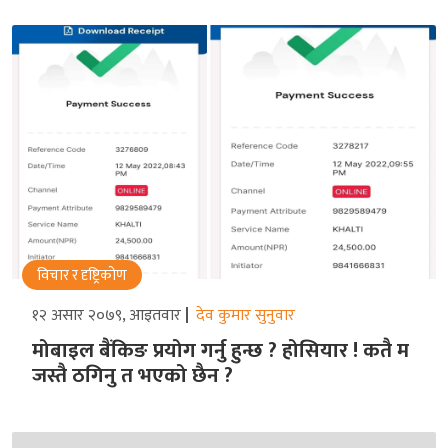
विचार र दृष्ट्रिकोण
१२ असार २०७९, आइतवार
देव कुमार सुनुवार
मोबाइल बैंकिङ प्रयोग गर्नु हुन्छ ? होसियार ! कतै म
जस्तै ठगिनु त भएको छैन ?