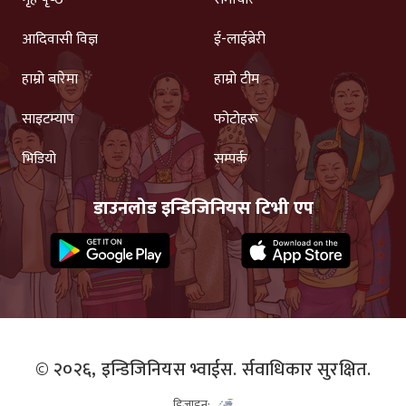
आदिवासी विज्ञ
ई-लाईब्रेरी
हाम्रो बारेमा
हाम्रो टीम
साइटम्याप
फोटोहरू
भिडियो
सम्पर्क
डाउनलोड इन्डिजिनियस टिभी एप
© २०२६,
इन्डिजिनियस भ्वाईस.
र्सवाधिकार सुरक्षित.
डिजाइन: