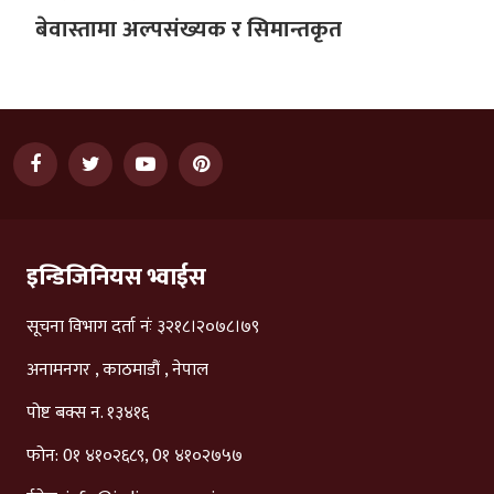
बेवास्तामा अल्पसंख्यक र सिमान्तकृत
इन्डिजिनियस भ्वाईस
सूचना विभाग दर्ता नंः ३२१८।२०७८।७९
अनामनगर , काठमाडौं , नेपाल
पोष्ट बक्स न. १३४१६
फोन: 0१ ४१०२६८९, 0१ ४१०२७५७