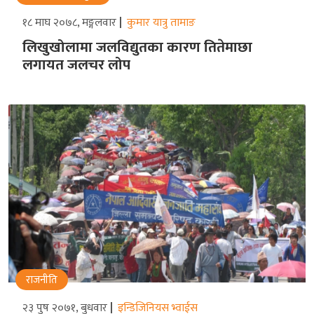
१८ माघ २०७८, मङ्गलवार
कुमार यात्रु तामाङ
लिखुखोलामा जलविद्युतका कारण तितेमाछा
लगायत जलचर लोप
राजनीति
२३ पुष २०७१, बुधवार
इन्डिजिनियस भ्वाईस