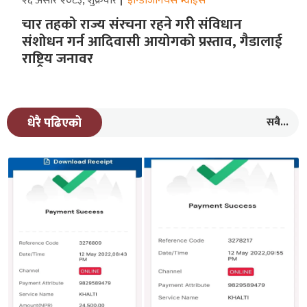
२६ असार २०८३, शुक्रवार
इन्डिजिनियस भ्वाईस
चार तहको राज्य संरचना रहने गरीे संविधान
संशोधन गर्न आदिवासी आयोगको प्रस्ताव, गैडालाई
राष्ट्रिय जनावर
सबै...
धेरै पढिएको