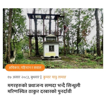
अधिकार, पहिचान र सवाल
१७ असार २०८३, बुधवार
कुमार यात्रु तामाङ
मगरहरुको प्रथाजन्य सम्पदा भन्दै सिन्धुली
मरिणस्थित ठाकुर दरबारको पुनर्दावी