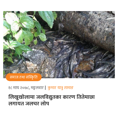
समाज तथा संस्किृति
१८ माघ २०७८, मङ्गलवार
कुमार यात्रु तामाङ
लिखुखोलामा जलविद्युतका कारण तितेमाछा
लगायत जलचर लोप