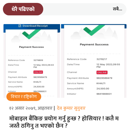
सबै...
धेरै पढिएको
विचार र दृष्ट्रिकोण
१२ असार २०७९, आइतवार
देव कुमार सुनुवार
मोबाइल बैंकिङ प्रयोग गर्नु हुन्छ ? होसियार ! कतै म
जस्तै ठगिनु त भएको छैन ?