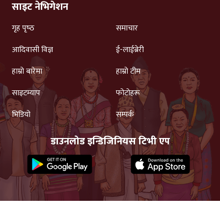
साइट नेभिगेशन
गृह पृष्‍ठ
समाचार
आदिवासी विज्ञ
ई-लाईब्रेरी
हाम्रो बारेमा
हाम्रो टीम
साइटम्याप
फोटोहरू
भिडियो
सम्पर्क
डाउनलोड इन्डिजिनियस टिभी एप