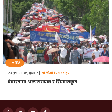
राजनीति
२३ पुष २०७१, बुधवार
इन्डिजिनियस भ्वाईस
बेवास्तामा अल्पसंख्यक र सिमान्तकृत