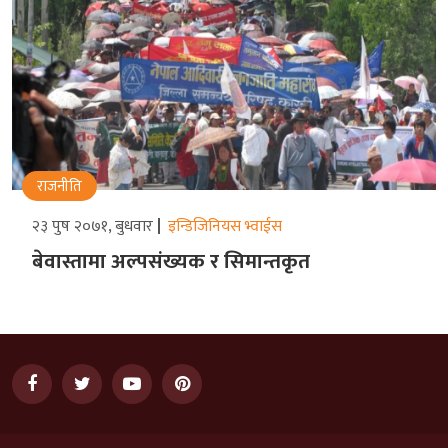
राजनीति
२३ पुष २०७१, बुधवार
इन्डिजिनियस भ्वाईस
बेवास्तामा अल्पसंख्यक र सिमान्तकृत