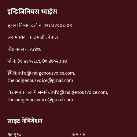
इन्डिजिनियस भ्वाईस
सूचना विभाग दर्ता नंः ३२१८।२०७८।७९
अनामनगर , काठमाडौं , नेपाल
पोष्ट बक्स न. १३४१६
फोन: 0१ ४१०२६८९, 0१ ४१०२७५७
ईमेल:
info@indigenousvoice.com
,
theindigenousvoice@gmail.com
विज्ञापनका लागि सम्पर्क:
info@indigenousvoice.com
,
theindigenousvoice@gmail.com
साइट नेभिगेशन
गृह पृष्‍ठ
समाचार