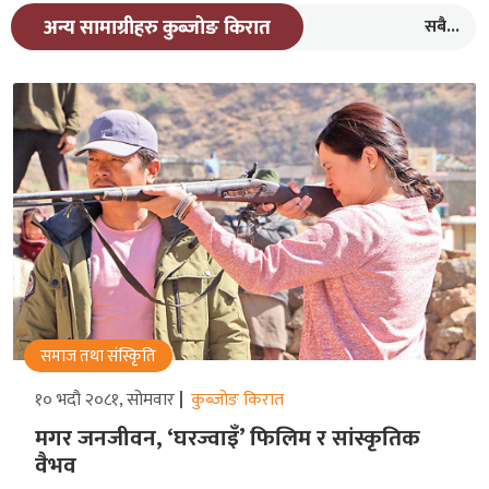
सबै...
अन्य सामाग्रीहरु कुब्जोङ किरात
समाज तथा संस्किृति
१० भदौ २०८१, सोमवार
कुब्जोङ किरात
मगर जनजीवन, ‘घरज्वाइँ’ फिलिम र सांस्कृतिक
वैभव