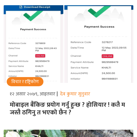
विचार र दृष्ट्रिकोण
१२ असार २०७९, आइतवार
देव कुमार सुनुवार
मोबाइल बैंकिङ प्रयोग गर्नु हुन्छ ? होसियार ! कतै म
जस्तै ठगिनु त भएको छैन ?