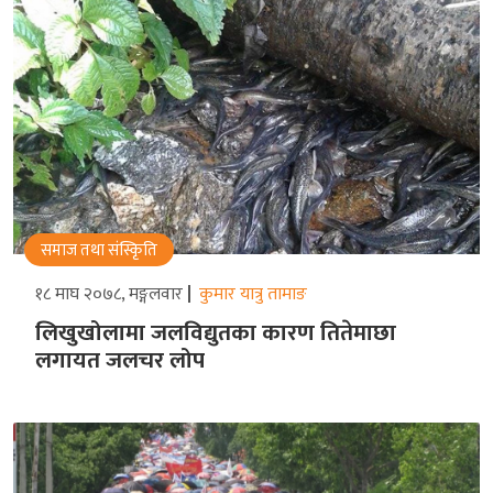
समाज तथा संस्किृति
१८ माघ २०७८, मङ्गलवार
कुमार यात्रु तामाङ
लिखुखोलामा जलविद्युतका कारण तितेमाछा
लगायत जलचर लोप