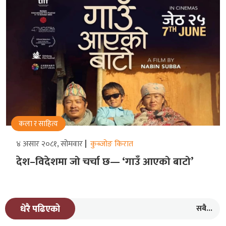
कला र साहित्य
४ असार २०८१, सोमवार
कुब्जोङ किरात
देश–विदेशमा जो चर्चा छ— ‘गाउँ आएको बाटो’
सबै...
धेरै पढिएको