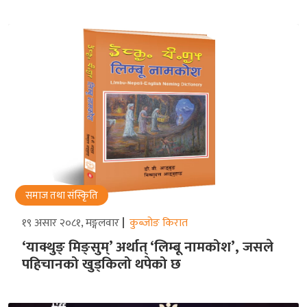
समाज तथा संस्किृति
१९ असार २०८१, मङ्गलवार
कुब्जोङ किरात
‘याक्थुङ् मिङ्सुम्’ अर्थात् ‘लिम्बू नामकोश’, जसले
पहिचानको खुड्किलो थपेको छ