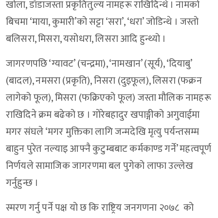
खोला, डाँडाजस्ता प्रकृतितुल्य नामहरू राखिदिन्थे । नामको
बिचमा ‘माया, कुमारी’को सट्टा ‘सरा’, ‘धरा’ जोडिन्थे । जस्तो
बलिसरा, मिसरा, यसोधरा, लिसरा आदि हुन्थ्यो ।
जागरणपछि ‘ग्यावट’ (चन्द्रमा), ‘नामखान’ (सूर्य), ‘दियाबु’
(बादल), नमसरा (प्रकृति), निसरा (दुइफूल), लिसरा (फक्रन
लागेको फूल), मिसरा (फक्रिएको फूल) जस्ता मौलिक नामहरू
राखिदिने क्रम बढेको छ । गोरेबहादुर खपाङ्गीको अगुवाईमा
मगर संघले ‘मगर मुक्तिका लागि जन्मदेखि मृत्यु पर्यन्तसम्म
बाहुन पुरेत नल्याइ आफ्नै कुटुम्बबाट कर्मकाण्ड गर्ने’ महत्वपूर्ण
निर्णयले सामाजिक जागरणमा बल पुगेको लाफा उल्लेख
गर्नुहुन्छ ।
स्मरण गर्नु पर्ने पक्ष यो छ कि राष्ट्रिय जनगणना २०७८ को