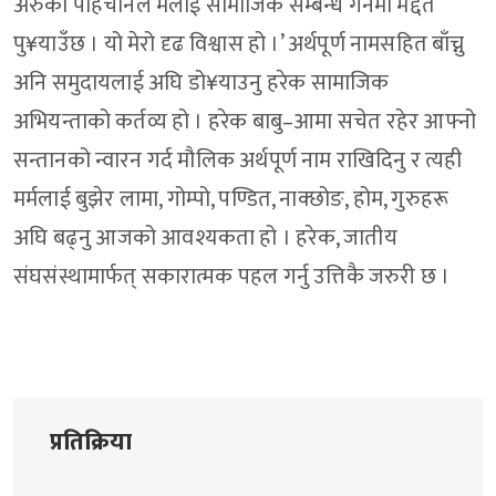
अरुका पहिचानले मलाई सामाजिक सम्बन्ध गर्नमा मद्दत
पु¥याउँछ । यो मेरो दृढ विश्वास हो ।’ अर्थपूर्ण नामसहित बाँच्नु
अनि समुदायलाई अघि डो¥याउनु हरेक सामाजिक
अभियन्ताको कर्तव्य हो । हरेक बाबु–आमा सचेत रहेर आफ्नो
सन्तानको न्वारन गर्द मौलिक अर्थपूर्ण नाम राखिदिनु र त्यही
मर्मलाई बुझेर लामा, गोम्पो, पण्डित, नाक्छोङ, होम, गुरुहरू
अघि बढ्नु आजको आवश्यकता हो । हरेक, जातीय
संघसंस्थामार्फत् सकारात्मक पहल गर्नु उत्तिकै जरुरी छ ।
प्रतिक्रिया