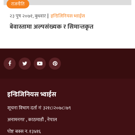
राजनीति
२३ पुष २०७१, बुधवार
इन्डिजिनियस भ्वाईस
बेवास्तामा अल्पसंख्यक र सिमान्तकृत
इन्डिजिनियस भ्वाईस
सूचना विभाग दर्ता नंः ३२१८।२०७८।७९
अनामनगर , काठमाडौं , नेपाल
पोष्ट बक्स न. १३४१६