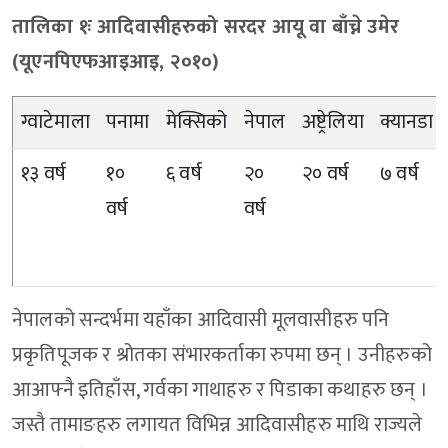
तालिका १ः आदिवासीहरुको सरदर आयू वा बाँच्ने उमेर
(यूएनपिएफआइआइ, २०१०)
ग्वाटेमाला
पनामा
मेक्सिको
नेपाल
अष्ट्रेलिया
क्यानडा
१३ वर्ष
१०
६ वर्ष
२०
२० वर्ष
७ वर्ष
वर्ष
वर्ष
नेपालको सन्दर्भमा यहाँका आदिवासी मूलवासीहरु पनि
प्रकृतिपूजक र श्रोतका संभारकर्ताका रुपमा छन् । उनीहरुको
आआफ्नै इतिहाँस, गर्वका गाथाहरु र पिडाका कथाहरु छन् ।
जस्तै तामाङहरु लगायत विभिन्न आदिवासीहरु माथि राज्यले