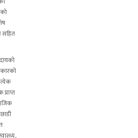
तका
कको
शेष
न सहित
ुदायको
िकारको
त्येक
प्राप्त
ामाजिक
पछाडी
ित
वास्थ्य,