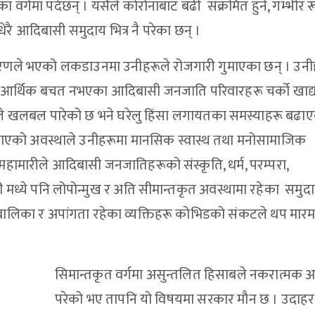
ा वर्गमा पर्दछन् । यसैले कोरोनाबाट बढी संक्रमित हुने, गम्भीर र
धेरै आदिबासी समुदाय भित्र नै परेका छन् ।
 कारणले भएको लकडाउनमा उनीहरूले रोजगारी गुमाएका छन् । उन
्न र आर्थिक बचत नभएका आदिबासी जनजाति परिवारहरू चर्को खाद्
े खलबल पारेको छ भने घरेलु हिंसा लगायतका समस्याहरू बढाए
री गुमाएको अवस्थाले उनीहरूमा मानसिक स्वास्थ तथा मनोसामाजिक
हामारीले आदिबासी जनजातिहरूको संस्कृति, धर्म, परम्परा,
 मध्ये पनि लोपोन्मुख र अति सीमान्तकृत अवस्थामा रहेका समुदा
लबालिका र अपांगता रहेका व्यक्तिहरू कोभिडको संकटले थप मारम
सिमान्तकृत वर्गमा असुन्तलित हिसाबले नकरात्मक 
परेको भए तापनि यो विषयमा सरकार मौन छ । उदा