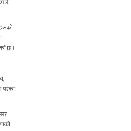
ूपले
ीहरूको
य
को छ ।
य,
ा परेका
असर
हरणको