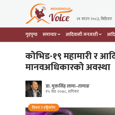
२१ साउन २०८३, बिहिवार
गृहपृष्‍ठ
समाचार
आदिवासी जनजाती
आदिव
कोभिड-१९ महामारी र आ
मानवअधिकारको अवस्था
डा. मुक्तसिंह लामा–तामाङ
१५ जेठ २०७८, शनिवार
विचार र दृष्ट्रिकोण