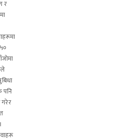
ग र
पमा
लाहरूमा
 ५०
ाँजोमा
ले
सुबिधा
ंक पनि
 गरेर
 त
।
ेवाहरू