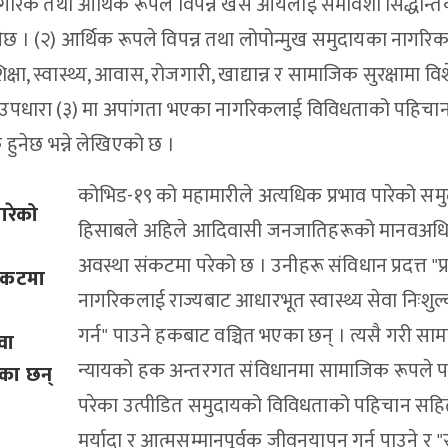
 नागरिक तथा आर्थिक रूपले विपन्न खस आर्यलाई समावेशी सिद्धान्
 । (२) आर्थिक रूपले विपन्न तथा लोपोन्मुख समुदायका नागरि
ा, स्वास्थ्य, आवास, रोजगारी, खाद्यान्न र सामाजिक सुरक्षामा वि
 उपधारा (३) मा अपांगता भएका नागरिकलाई विविधताको पहिचा
हुनेछ भन्ने लेखिएको छ ।
कोभिड-१९ को महामारीले अत्यधिक प्रभाव पारेको सम
ारेको
हिसाबले अहिले आदिवासी जनजातिहरूको मानवअध
अवस्था संकटमा परेको छ । उनीहरू संविधान प्रदत्त "प्र
ंकटमा
नागरिकलाई राज्यबाट आधारभूत स्वास्थ्य सेवा निःशुल्क 
गर्न" पाउने हकबाट वञ्चित भएका छन् । त्यसै गरी स
वा
न्यायको हक अन्तरगत संविधानमा सामाजिक रूपले 
एका छन्
परेका उत्पीडित समुदायको विविधताको पहिचान सह
मर्यादा र आत्मसम्मानपूर्वक जीवनयापन गर्न पाउने र "स्