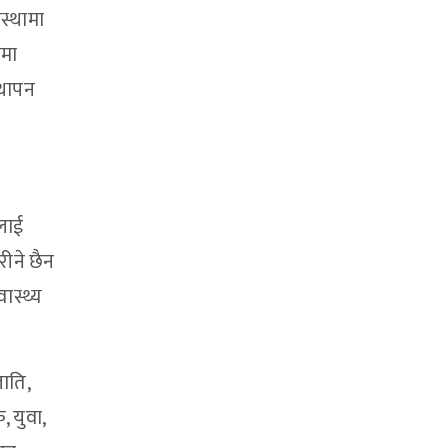
स्थामा
जमा
्थापन
कलाई
रीने छैन
ास्थ्य
ाति,
, युवा,