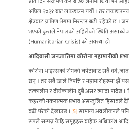
प्रति दिन संक्रमण करीब ७० जनामा थियो भने अह
अप्रिल २०२१ बाट लकडाउन गर्यो । तर लकडाउनको ए
क्षेत्रबाट ग्रामिण भेगमा निरन्तर बढी रहेको छ । 
भएको कुराले नेपालको अहिलेको स्थिति असाध्यै
(Humanitarian Crisis) को अवस्था हो ।
आदिबासी जनजातिमा कोरोना महामारीको प्रभ
कोरोना भाइरसको रोगको चपेटाबाट सबै वर्ग, जात, 
छन् । तर सबै खाले विपत्ति र महामारीहरूमा झैं 
तत्कालीन र दीर्घकालीन दुबै असर ज्यादा पार्दछ । म
कहरको नकरात्मक प्रभाव असन्तुलित हिसाबले दैनिक ज
बढी परेको देखाउछ ।
[5]
सामान्य अवलोकनले पनि कोर
रूपले सम्पन्न केहि समूहहरू बाहेक अधिकांश आदिबासी