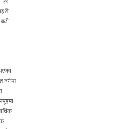
े २९
सहरी
ा बढी
त भएका
त वर्गमा
ा
 समूहमा
आर्थिक
षिक