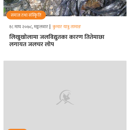
समाज तथा संस्किृति
१८ माघ २०७८, मङ्गलवार
कुमार यात्रु तामाङ
लिखुखोलामा जलविद्युतका कारण तितेमाछा
लगायत जलचर लोप