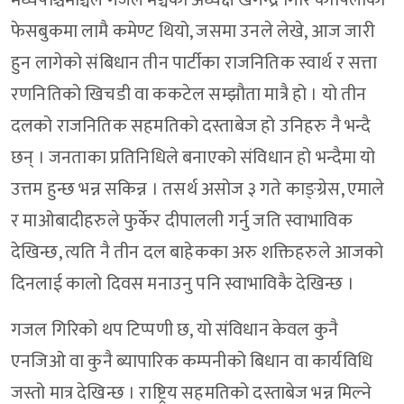
मध्यपश्चिमाञ्चल गजल मञ्चका अध्यक्ष खगेन्द्र गिरि कोपिलाको
फेसबुकमा लामै कमेण्ट थियो, जसमा उनले लेखे, आज जारी
हुन लागेको संबिधान तीन पार्टीका राजनितिक स्वार्थ र सत्ता
रणनितिको खिचडी वा ककटेल सम्झौता मात्रै हो । यो तीन
दलको राजनितिक सहमतिको दस्ताबेज हो उनिहरु नै भन्दै
छन् । जनताका प्रतिनिधिले बनाएको संविधान हो भन्दैमा यो
उत्तम हुन्छ भन्न सकिन्न । तसर्थ असोज ३ गते काङ्ग्रेस, एमाले
र माओबादीहरुले फुर्केर दीपालली गर्नु जति स्वाभाविक
देखिन्छ, त्यति नै तीन दल बाहेकका अरु शक्तिहरुले आजको
दिनलाई कालो दिवस मनाउनु पनि स्वाभाविकै देखिन्छ ।
गजल गिरिको थप टिप्पणी छ, यो संविधान केवल कुनै
एनजिओ वा कुनै ब्यापारिक कम्पनीको बिधान वा कार्यविधि
जस्तो मात्र देखिन्छ । राष्ट्रिय सहमतिको दस्ताबेज भन्न मिल्ने