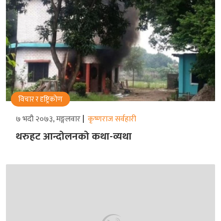
विचार र दृष्ट्रिकोण
७ भदौ २०७३, मङ्गलवार
कृष्णराज सर्वहारी
थरुहट आन्दोलनको कथा-व्यथा