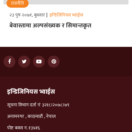
राजनीति
२३ पुष २०७१, बुधवार
इन्डिजिनियस भ्वाईस
बेवास्तामा अल्पसंख्यक र सिमान्तकृत
इन्डिजिनियस भ्वाईस
सूचना विभाग दर्ता नंः ३२१८।२०७८।७९
अनामनगर , काठमाडौं , नेपाल
पोष्ट बक्स न. १३४१६