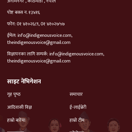
अनामनगर , काठमाडौं , नेपाल
पोष्ट बक्स न. १३४१६
फोन: 0१ ४१०२६८९, 0१ ४१०२७५७
ईमेल:
info@indigenousvoice.com
,
theindigenousvoice@gmail.com
विज्ञापनका लागि सम्पर्क:
info@indigenousvoice.com
,
theindigenousvoice@gmail.com
साइट नेभिगेशन
गृह पृष्‍ठ
समाचार
आदिवासी विज्ञ
ई-लाईब्रेरी
हाम्रो बारेमा
हाम्रो टीम