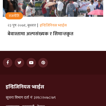
राजनीति
२३ पुष २०७१, बुधवार
इन्डिजिनियस भ्वाईस
बेवास्तामा अल्पसंख्यक र सिमान्तकृत
इन्डिजिनियस भ्वाईस
सूचना विभाग दर्ता नंः ३२१८।२०७८।७९