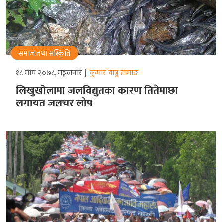
समाज तथा संस्किृति
१८ माघ २०७८, मङ्गलवार
कुमार यात्रु तामाङ
लिखुखोलामा जलविद्युतका कारण तितेमाछा
लगायत जलचर लोप