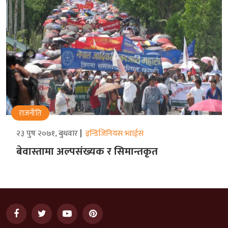
राजनीति
२३ पुष २०७१, बुधवार
इन्डिजिनियस भ्वाईस
बेवास्तामा अल्पसंख्यक र सिमान्तकृत