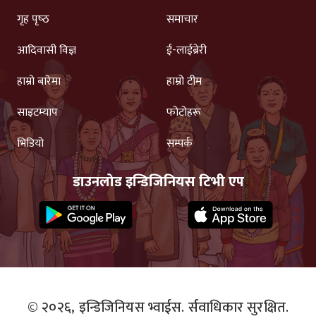
गृह पृष्‍ठ
समाचार
आदिवासी विज्ञ
ई-लाईब्रेरी
हाम्रो बारेमा
हाम्रो टीम
साइटम्याप
फोटोहरू
भिडियो
सम्पर्क
डाउनलोड इन्डिजिनियस टिभी एप
© २०२६,
इन्डिजिनियस भ्वाईस.
र्सवाधिकार सुरक्षित.