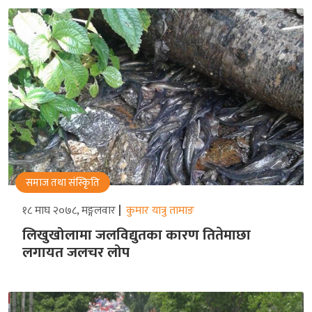
समाज तथा संस्किृति
१८ माघ २०७८, मङ्गलवार
कुमार यात्रु तामाङ
लिखुखोलामा जलविद्युतका कारण तितेमाछा
लगायत जलचर लोप