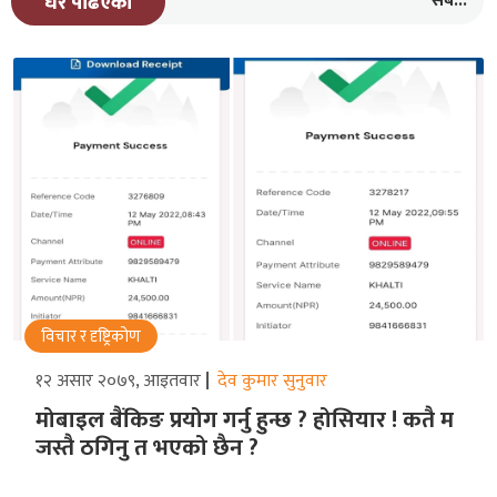
सबै...
धेरै पढिएको
विचार र दृष्ट्रिकोण
१२ असार २०७९, आइतवार
देव कुमार सुनुवार
मोबाइल बैंकिङ प्रयोग गर्नु हुन्छ ? होसियार ! कतै म
जस्तै ठगिनु त भएको छैन ?