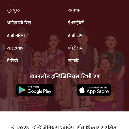
गृह पृष्‍ठ
समाचार
आदिवासी विज्ञ
ई-लाईब्रेरी
हाम्रो बारेमा
हाम्रो टीम
साइटम्याप
फोटोहरू
भिडियो
सम्पर्क
डाउनलोड इन्डिजिनियस टिभी एप
© २०२६,
इन्डिजिनियस भ्वाईस.
र्सवाधिकार सुरक्षित.