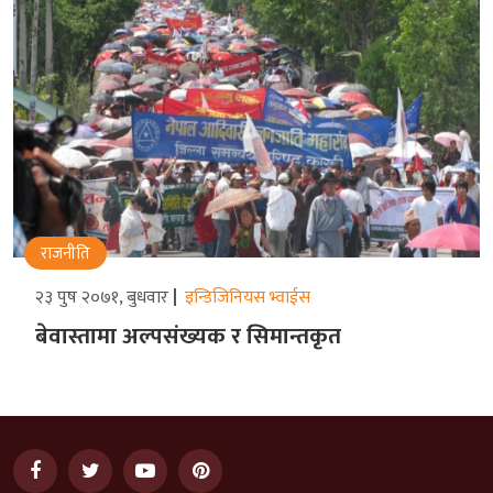
राजनीति
२३ पुष २०७१, बुधवार
इन्डिजिनियस भ्वाईस
बेवास्तामा अल्पसंख्यक र सिमान्तकृत