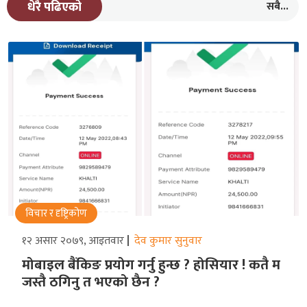
सबै...
धेरै पढिएको
विचार र दृष्ट्रिकोण
१२ असार २०७९, आइतवार
देव कुमार सुनुवार
मोबाइल बैंकिङ प्रयोग गर्नु हुन्छ ? होसियार ! कतै म
जस्तै ठगिनु त भएको छैन ?