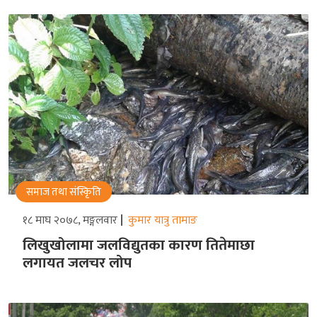
समाज तथा संस्किृति
१८ माघ २०७८, मङ्गलवार
कुमार यात्रु तामाङ
लिखुखोलामा जलविद्युतका कारण तितेमाछा
लगायत जलचर लोप