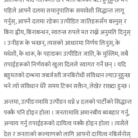
अलिकति यदि नैतिकता छ र भला बापका बेटा हुनुहुन्छ भने
पहिले आफ्नै दलमा समानुपातिक समावेशी सिद्धान्त लागू
गर्नुस्, आफ्नै दलमा रहेका उत्पीडित जातिहरूसँग बस्नुस् र
बिना ह्वीय, बिनाबन्धन, स्वतन्त्र रुपले मत राख्ने अनुमति दिनुस्
। उनीहरू के भन्छन्, त्यसको आधारमा निर्णय लिनुस्, के
मधेशी, के थारू, के पहाडका उत्पीडित जाति, के मुस्लिम, सबै
तपाईहरूको निर्णयको खुला दिलले स्वागत गर्ने छन् । यदि
बहुमतको दम्भमा जबर्जस्ती जनबिरोधी संविधान ल्याउनुहुन्छ
भने त्यो संविधान धेरै समय टिक्न सक्तैन, लेखेर राख्दा हुन्छ ।
अन्तमा, उत्पीडनमाथि उत्पीडन थप्ने ४ दलको पार्टीको सिद्धान्त
पक्कै पनि होइन होला । जनतामाथि अमानबीय ब्यबहार गर्नु,
अन्याय गर्नु तपाईहरूको दायित्व पक्कै होइन होला । त्यसैले
देश र जनताको कल्याणको लागि आफ्नो दायित्व नबिर्सनोस्