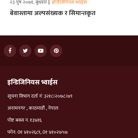
२३ पुष २०७१, बुधवार
इन्डिजिनियस भ्वाईस
बेवास्तामा अल्पसंख्यक र सिमान्तकृत
इन्डिजिनियस भ्वाईस
सूचना विभाग दर्ता नंः ३२१८।२०७८।७९
अनामनगर , काठमाडौं , नेपाल
पोष्ट बक्स न. १३४१६
फोन: 0१ ४१०२६८९, 0१ ४१०२७५७