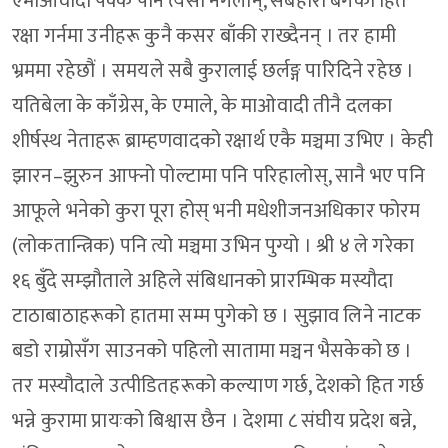
एमाओवादी पक्कै पनि त्यसो नगर्लान्, सर्बहारा बर्गको हित
रक्षा गर्नमा उनीहरू कुनै कसर बाँकी राख्दैनन् । तर हामी
भ्रममा रहेछौं । समयले सबै कुरालाई छर्लङ्ग पारिदिने रहेछ ।
यतिबेला के काँग्रेस, के एमाले, के माओवादी तीनै दलका
शीर्षस्थ नेताहरू ब्राम्हणवादको रक्षार्थ एकै मञ्चमा उभिए । केही
झारन–झुरुन आफ्नो पोल्टामा पनि परिहालोस्, सानै भए पनि
आफूले भनेको कुरा पूरा होस् भनी मधेशीजनअधिकार फोरम
(लोकतान्त्रिक) पनि त्यो मञ्चमा उभिन पुग्यो । श्री ४ ले गरेका
१६ बुँदे सम्झौताले अहिले संबिधानको प्रारम्भिक मस्यौदा
टाठाबाठाहरूको हातमा सम्म पुगेको छ । सुझाव लिने नाटक
बडो राम्रोसँग साउनको पहिलो सातामा मञ्चन भैसकेको छ ।
तर मस्यौदाले उत्पीडितहरूको कल्याण गर्छ, देशको हित गर्छ
भन्ने कुरामा प्रायःको बिश्वास छैन । देशमा ८ संघीय प्रदेश बन्ने,