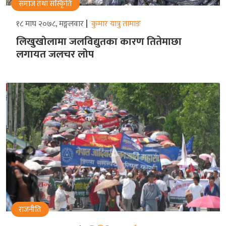
समाज तथा संस्किृति
१८ माघ २०७८, मङ्गलवार
कुमार यात्रु तामाङ
लिखुखोलामा जलविद्युतका कारण तितेमाछा
लगायत जलचर लोप
राजनीति