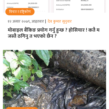
विचार र दृष्ट्रिकोण
१२ असार २०७९, आइतवार
देव कुमार सुनुवार
मोबाइल बैंकिङ प्रयोग गर्नु हुन्छ ? होसियार ! कतै म
जस्तै ठगिनु त भएको छैन ?