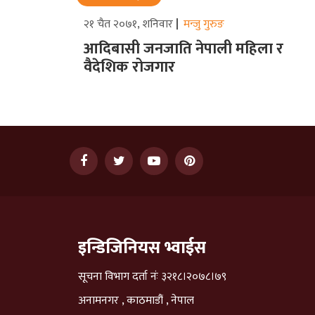
२१ चैत २०७१, शनिवार
मन्जु गुरुङ
आदिबासी जनजाति नेपाली महिला र
वैदेशिक रोजगार
इन्डिजिनियस भ्वाईस
सूचना विभाग दर्ता नंः ३२१८।२०७८।७९
अनामनगर , काठमाडौं , नेपाल