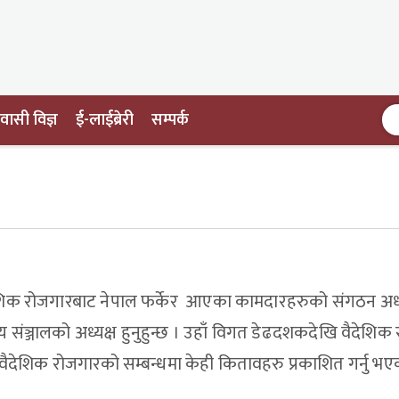
ासी विज्ञ
ई-लाईब्रेरी
सम्पर्क
शिक रोजगारबाट नेपाल फर्केर आएका कामदारहरुको संगठन अध्यक्
ट्रिय संञ्जालको अध्यक्ष हुनुहुन्छ । उहाँ विगत डेढदशकदेखि वैदेश
वैदेशिक रोजगारको सम्बन्धमा केही कितावहरु प्रकाशित गर्नु भ