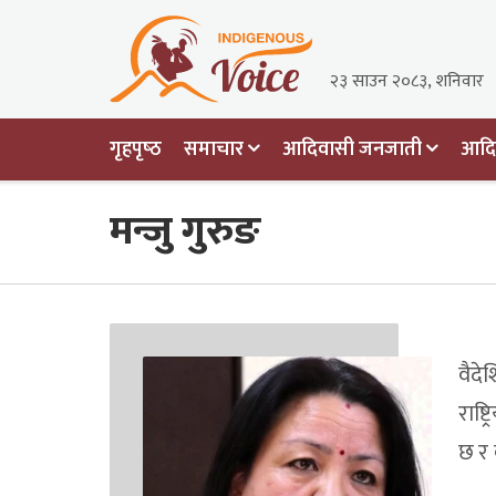
२३ साउन २०८३, शनिवार
गृहपृष्‍ठ
समाचार
आदिवासी जनजाती
आदिव
मन्जु गुरुङ
वैदे
राष्
छ र 