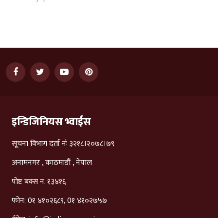
इन्डिजिनियस भ्वाईस
सूचना विभाग दर्ता नंः ३२१८।२०७८।७९
अनामनगर , काठमाडौं , नेपाल
पोष्ट बक्स न. १३४१६
फोन: 0१ ४१०२६८९, 0१ ४१०२७५७