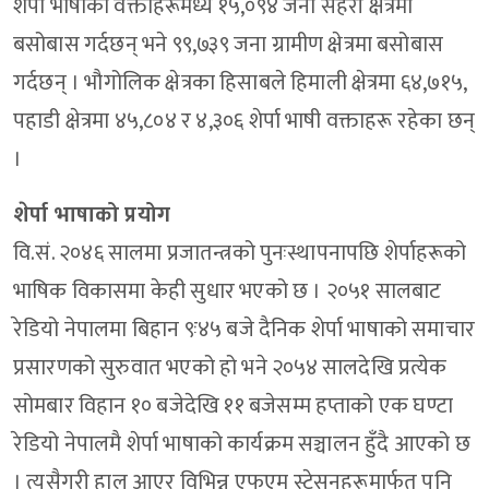
शेर्पा भाषाका वक्ताहरूमध्ये १५,०९४ जना सहरी क्षेत्रमा
बसोबास गर्दछन् भने ९९,७३९ जना ग्रामीण क्षेत्रमा बसोबास
गर्दछन् । भौगोलिक क्षेत्रका हिसाबले हिमाली क्षेत्रमा ६४,७१५,
पहाडी क्षेत्रमा ४५,८०४ र ४,३०६ शेर्पा भाषी वक्ताहरू रहेका छन्
।
शेर्पा भाषाको प्रयोग
वि.सं. २०४६ सालमा प्रजातन्त्रको पुनःस्थापनापछि शेर्पाहरूको
भाषिक विकासमा केही सुधार भएको छ । २०५१ सालबाट
रेडियो नेपालमा बिहान ९ः४५ बजे दैनिक शेर्पा भाषाको समाचार
प्रसारणको सुरुवात भएको हो भने २०५४ सालदेखि प्रत्येक
सोमबार विहान १० बजेदेखि ११ बजेसम्म हप्ताको एक घण्टा
रेडियो नेपालमै शेर्पा भाषाको कार्यक्रम सञ्चालन हुँदै आएको छ
। त्यसैगरी हाल आएर विभिन्न एफएम स्टेसनहरूमार्फत पनि