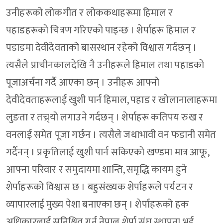
उनीहरूको लोकगीत र लोककथाहरूमा हिमाल र
पहाडहरूको चित्रण गरिएको पाइन्छ । शेर्पाहरू हिमाल र
पडाडमा देवीदेवताको बासस्थान रहेको विश्वास गर्दछन् ।
त्यसैले प्राचीनकालदेखि नै उनीहरूले हिमाल तथा पहाडको
पूजाअर्चना गर्दै आएका छन् । उनीहरू आफ्नो
देवीदेवताहरूलाई खुशी पार्न हिमाल, पहाड र खोलानालाहरूमा
लुङता र तच्र्यो लगाउने गर्दछन् । शेर्पाहरू कतिपय रुख र
वनलाई समेत पूजा गर्छन । त्यसैले जथाभावी वन फडानी समेत
गर्दैनन् । प्रकृतिलाई खुशी पार्न सकिएको खण्डमा मात्र आफू,
आफ्ना परिवार र समुदायमा शान्ति, समृद्धि कायम हुने
शेर्पाहरूको विश्वास छ । बहुसंख्यक शेर्पाहरूले पर्यटन र
व्यापारलाई मुख्य पेशा बनाएका छन् । शेर्पाहरूको हक
अधिकारलाई सुनिश्चित गर्न नेपाल शेर्पा संघ स्थापना भई