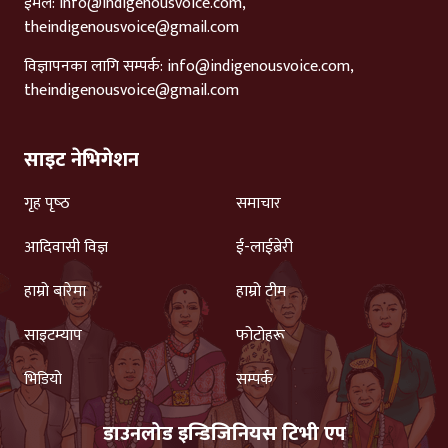
ईमेल:
info@indigenousvoice.com
,
theindigenousvoice@gmail.com
विज्ञापनका लागि सम्पर्क:
info@indigenousvoice.com
,
theindigenousvoice@gmail.com
साइट नेभिगेशन
गृह पृष्‍ठ
समाचार
आदिवासी विज्ञ
ई-लाईब्रेरी
हाम्रो बारेमा
हाम्रो टीम
साइटम्याप
फोटोहरू
भिडियो
सम्पर्क
डाउनलोड इन्डिजिनियस टिभी एप